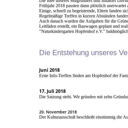
Die Idee unseres Mitgründers und Initators Davi
Frühjahr 2018 passten dann plötzlich unerwartet
Einige, schnell zu begeisternde, Eltern fanden s
Regelmäßige Treffen in kurzen Abständen fanden 
Auch danach wurden die Aufgaben für die Gründ
Leitfäden erstellt, ein Bauwagen geplant und reali
"Naturkindergarten Hopfenhof e.V." baldmöglichst
Die Entstehung unseres Ve
Juni 2018
Erste Info-Treffen finden am Hopfenhof der Fami
17. Juli 2018
Die Satzung steht. Wir gründen mit zehn Gründu
20. November 2018
Der Kulturausschuß beschließt einstimmig die A