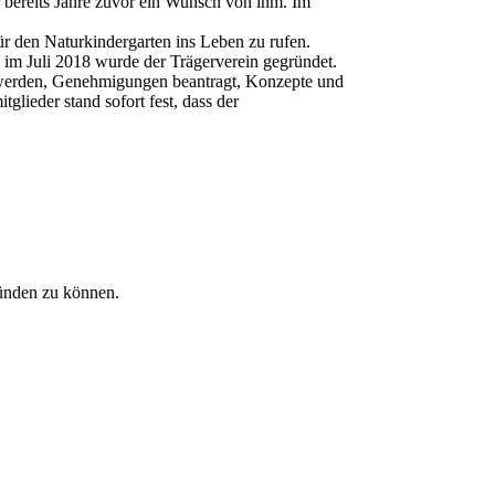
 bereits Jahre zuvor ein Wunsch von ihm. Im
für den Naturkindergarten ins Leben zu rufen.
s im Juli 2018 wurde der Trägerverein gegründet.
 werden, Genehmigungen beantragt, Konzepte und
tglieder stand sofort fest, dass der
ründen zu können.