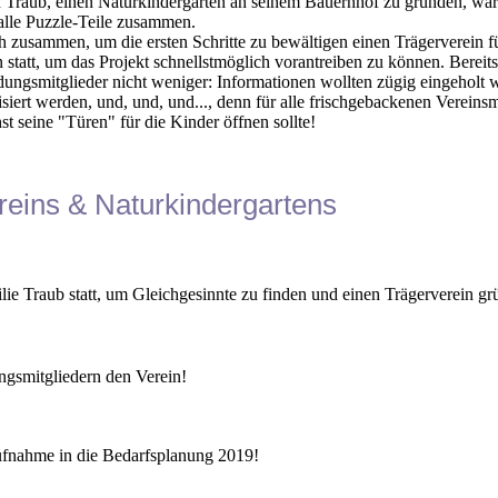
d Traub, einen Naturkindergarten an seinem Bauernhof zu gründen, war
 alle Puzzle-Teile zusammen.
ich zusammen, um die ersten Schritte zu bewältigen einen Trägerverein 
statt, um das Projekt schnellstmöglich vorantreiben zu können. Bereit
ungsmitglieder nicht weniger: Informationen wollten zügig eingeholt
siert werden, und, und, und..., denn für alle frischgebackenen Vereinsmi
 seine "Türen" für die Kinder öffnen sollte!
reins & Naturkindergartens
lie Traub statt, um Gleichgesinnte zu finden und einen Trägerverein g
ngsmitgliedern den Verein!
ufnahme in die Bedarfsplanung 2019!