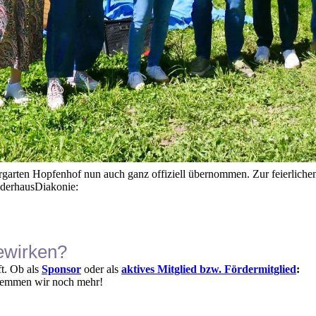
garten Hopfenhof nun auch ganz offiziell übernommen. Zur feierliche
ruderhausDiakonie:
ewirken?
t. Ob als
Sponsor
oder als
aktives Mitglied bzw. Fördermitglied
:
temmen wir noch mehr!