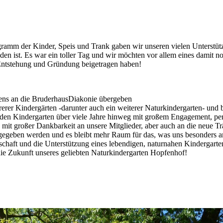
mm der Kinder, Speis und Trank gaben wir unseren vielen Unterstützer
anden ist. Es war ein toller Tag und wir möchten vor allem eines d
 Entstehung und Gründung beigetragen haben!
rtens an die BruderhausDiakonie übergeben
erer Kindergärten -darunter auch ein weiterer Naturkindergarten- und b
den Kindergarten über viele Jahre hinweg mit großem Engagement, per
 uns mit großer Dankbarkeit an unsere Mitglieder, aber auch an die neue
gegeben werden und es bleibt mehr Raum für das, was uns besonders am 
chaft und die Unterstützung eines lebendigen, naturnahen Kindergarten
die Zukunft unseres geliebten Naturkindergarten Hopfenhof!